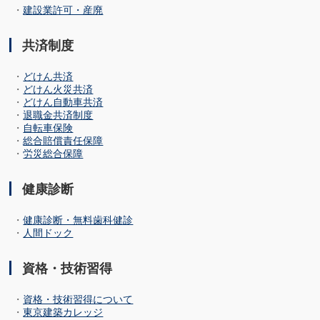
・
建設業許可・産廃
共済制度
・
どけん共済
・
どけん火災共済
・
どけん自動車共済
・
退職金共済制度
・
自転車保険
・
総合賠償責任保障
・
労災総合保障
健康診断
・
健康診断・無料歯科健診
・
人間ドック
資格・技術習得
・
資格・技術習得について
・
東京建築カレッジ