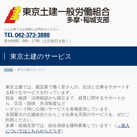
どんな事でもお気軽にお問合せください。
TEL
042-373-3888
受付時間：9時～17時（土日祝日を除く）
東京土建のサービス
HOME
»
東京土建のサービス
東京土建では、建設業で働く皆さんの、生活と仕事をサポートす
る様々なサービスを行っています。
税金・融資・法律相談から独立まで、経営に関するサポートか
ら、労災・国保、共済制度など
いざという時に心強いサービスを各種提供しています。
全国最大の土建組合だからこそ出来る充実のサービスを、ぜひご
利用ください。
多摩・稲城支部では、組合員様を随時募集しています！（
→加入
についてはこちらからどうぞ
）