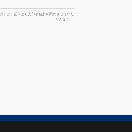
（月）は、正午より支部事務所を閉めさせていた
だきます
→