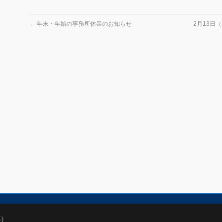
←
年末・年始の事務所休業のお知らせ
2月13日
部）