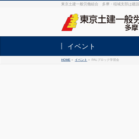
東京土建一般労働組合 多摩・稲城支部は建
イベント
HOME
»
イベント
»
PALブロック学習会