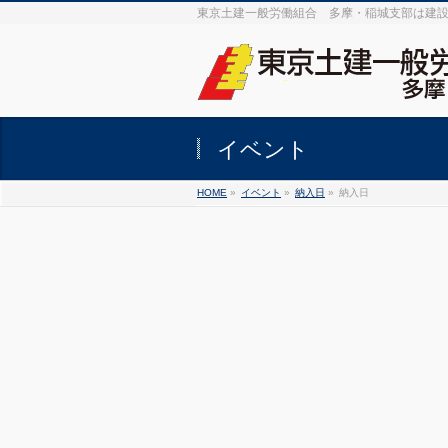
東京土建一般労働組合 多摩・稲城支部は建
イベント
HOME
»
イベント
»
納入日
»
納入日